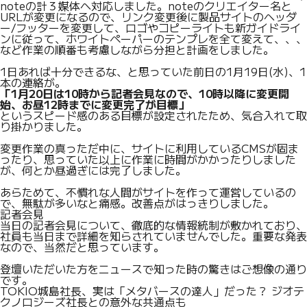
noteの計３媒体へ対応しました。noteのクリエイター名と
URLが変更になるので、リンク変更後に製品サイトのヘッダ
ー/フッターを変更して、ロゴやコピーライトも新ガイドライ
ンに従って、ホワイトペーパーのテンプレを全て変えて、、、
など作業の順番も考慮しながら分担と計画をしました。
1日あれば十分できるな、と思っていた前日の1月19日(水)、1
本の連絡が。
「1月20日は10時から記者会見なので、10時以降に変更開
始、お昼12時までに変更完了が目標」
というスピード感のある目標が設定されたため、気合入れて取
り掛かりました。
変更作業の真っただ中に、サイトに利用しているCMSが固ま
ったり、思っていた以上に作業に時間がかかったりしました
が、何とか昼過ぎには完了しました。
あらためて、不慣れな人間がサイトを作って運営しているの
で、無駄が多いなと痛感。改善点がはっきりしました。
記者会見
当日の記者会見について、徹底的な情報統制が敷かれており、
社員も当日まで詳細を知らされていませんでした。重要な発表
なので、当然だと思っています。
登壇いただいた方をニュースで知った時の驚きはご想像の通り
です。
TOKIO城島社長、実は「メタバースの達人」だった？ ジオテ
クノロジーズ社長との意外な共通点も