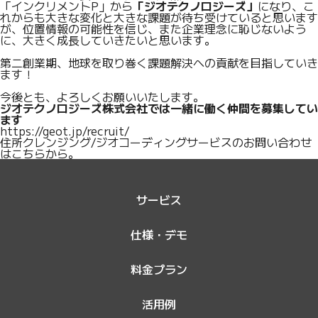
「インクリメントP」から
「ジオテクノロジーズ」
になり、こ
れからも大きな変化と大きな課題が待ち受けていると思います
が、位置情報の可能性を信じ、また企業理念に恥じないよう
に、大きく成長していきたいと思います。
第二創業期、地球を取り巻く課題解決への貢献を目指していき
ます！
今後とも、よろしくお願いいたします。
ジオテクノロジーズ株式会社では一緒に働く仲間を募集してい
ます
https://geot.jp/recruit/
住所クレンジング/ジオコーディングサービスのお問い合わせ
は
こちら
から。
サービス
仕様・デモ
料金プラン
活用例