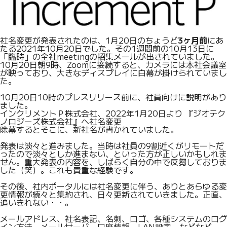
社名変更が発表されたのは、1月20日のちょうど
3ヶ月前
にあ
たる2021年10月20日でした。その1週間前の10月13日に
「臨時」の全社meetingの招集メールが出されていました。
10月20日朝9時、Zoomに接続すると、カメラには本社会議室
が映っており、大きなディスプレイに白幕が掛けられていまし
た。
10月20日10時のプレスリリース前に、社員向けに説明があり
ました。
インクリメントＰ株式会社、2022年1月20日より 『ジオテク
ノロジーズ株式会社』へ社名変更
除幕するとそこに、新社名が書かれていました。
発表は淡々と進みました。当時は社員の9割近くがリモートだ
ったので淡々としか進まない、といった方が正しいかもしれま
せん。重大発表の内容を、しばらく自分の中で反芻しておりま
した（笑）。これも貴重な経験です。
その後、社内ポータルには社名変更に伴う、ありとあらゆる変
更情報が続々と集約され、日々更新されていきました。正直、
追いきれない・・。
メールアドレス、社名表記、名刺、ロゴ、各種システムのログ
イン方法、メールサーバ、口座情報、LAN設定、などなど。