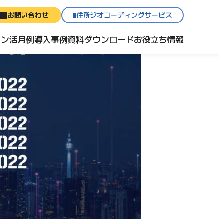
お問い合わせ
住所ジオコーディングサービス
ラン
活用例
導入事例
資料ダウンロード
お役立ち情報
入力ルールを統一
の住所を自動で確認
ストを一括処理