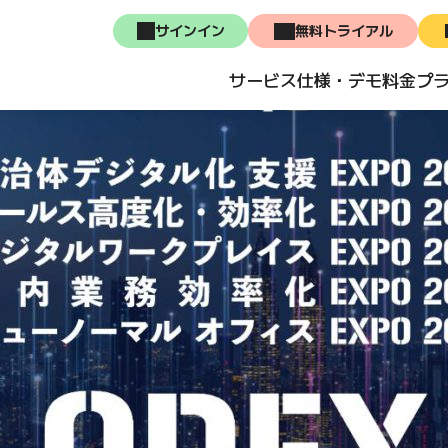
サインイン
無料トライアル
サービス
仕様・デモ
料金プ
API仕様
住所の
実装例
配送先
デモ
住所リ