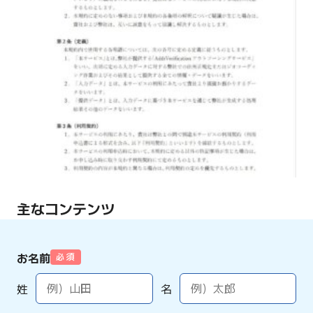
主なコンテンツ
お名前
必 須
姓
名