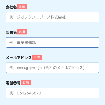
会社名
必 須
部署名
必 須
メールアドレス
必 須
電話番号
必 須